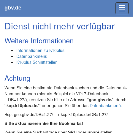
gbv.de
Toggl
navig
Dienst nicht mehr verfügbar
Weitere Informationen
Informationen zu K10plus
Datenbankmenü
K10plus Schnittstellen
Achtung
Wenn Sie eine bestimmte Datenbank suchen und die Datenbank-
Nummer kennen (hier als Beispiel die VD17-Datenbank:
...DB=1.27/), ersetzen Sie bitte die Adresse
"gso.gbv.de/"
durch
"kxp.k10plus.de/"
oder gehen Sie über das
Datenbankmenü
.
Bsp: gso.gbv.de/DB=1.27/ --> kxp.k10plus.de/DB=1.27/
Bitte aktualisieren Sie Ihre Bookmarks!
Wenn Sie eine Suchanfrage über
SRU
oder
unapi
stellen