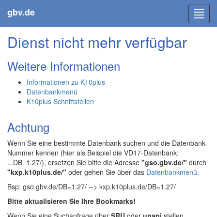
gbv.de
Toggl
navig
Dienst nicht mehr verfügbar
Weitere Informationen
Informationen zu K10plus
Datenbankmenü
K10plus Schnittstellen
Achtung
Wenn Sie eine bestimmte Datenbank suchen und die Datenbank-
Nummer kennen (hier als Beispiel die VD17-Datenbank:
...DB=1.27/), ersetzen Sie bitte die Adresse
"gso.gbv.de/"
durch
"kxp.k10plus.de/"
oder gehen Sie über das
Datenbankmenü
.
Bsp: gso.gbv.de/DB=1.27/ --> kxp.k10plus.de/DB=1.27/
Bitte aktualisieren Sie Ihre Bookmarks!
Wenn Sie eine Suchanfrage über
SRU
oder
unapi
stellen