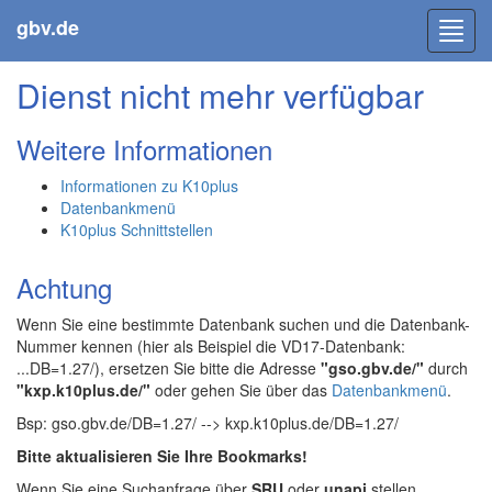
gbv.de
Toggl
navig
Dienst nicht mehr verfügbar
Weitere Informationen
Informationen zu K10plus
Datenbankmenü
K10plus Schnittstellen
Achtung
Wenn Sie eine bestimmte Datenbank suchen und die Datenbank-
Nummer kennen (hier als Beispiel die VD17-Datenbank:
...DB=1.27/), ersetzen Sie bitte die Adresse
"gso.gbv.de/"
durch
"kxp.k10plus.de/"
oder gehen Sie über das
Datenbankmenü
.
Bsp: gso.gbv.de/DB=1.27/ --> kxp.k10plus.de/DB=1.27/
Bitte aktualisieren Sie Ihre Bookmarks!
Wenn Sie eine Suchanfrage über
SRU
oder
unapi
stellen