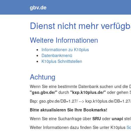
gbv.de
Dienst nicht mehr verfügb
Weitere Informationen
Informationen zu K10plus
Datenbankmenü
K10plus Schnittstellen
Achtung
Wenn Sie eine bestimmte Datenbank suchen und die Da
"gso.gbv.de/"
durch
"kxp.k10plus.de/"
oder gehen 
Bsp: gso.gbv.de/DB=1.27/ --> kxp.k10plus.de/DB=1.27
Bitte aktualisieren Sie Ihre Bookmarks!
Wenn Sie eine Suchanfrage über
SRU
oder
unapi
stel
Weiter Informationen dazu finden Sie unter K10plus
Sc