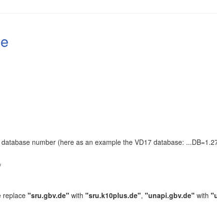
le
the database number (here as an example the VD17 database: ...DB=1.27
.
/
e replace
"sru.gbv.de"
with
"sru.k10plus.de"
,
"unapi.gbv.de"
with
"