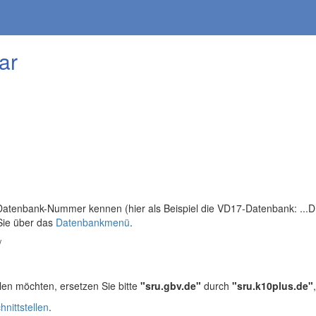
ar
tenbank-Nummer kennen (hier als Beispiel die VD17-Datenbank: ...DB=
Sie über das
Datenbankmenü
.
/
len möchten, ersetzen Sie bitte
"sru.gbv.de"
durch
"sru.k10plus.de"
hnittstellen
.