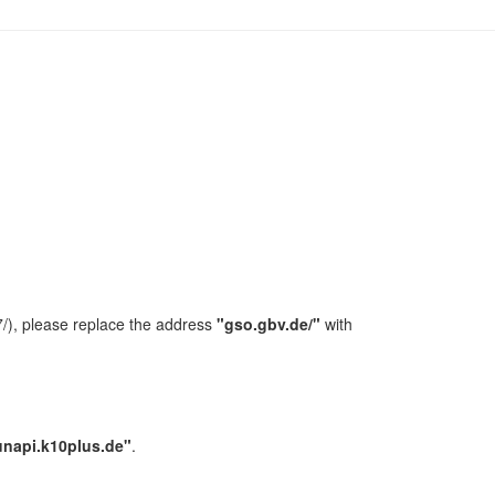
/), please replace the address
"gso.gbv.de/"
with
unapi.k10plus.de"
.