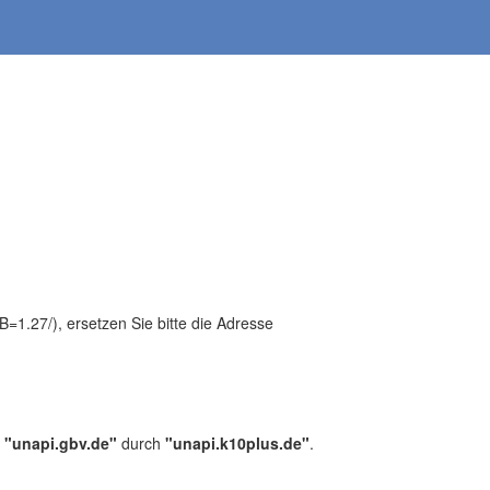
1.27/), ersetzen Sie bitte die Adresse
,
"unapi.gbv.de"
durch
"unapi.k10plus.de"
.