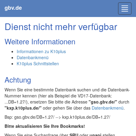
gbv.de
Toggl
navig
Dienst nicht mehr verfügbar
Weitere Informationen
Informationen zu K10plus
Datenbankmenü
K10plus Schnittstellen
Achtung
Wenn Sie eine bestimmte Datenbank suchen und die Datenbank-
Nummer kennen (hier als Beispiel die VD17-Datenbank:
...DB=1.27/), ersetzen Sie bitte die Adresse
"gso.gbv.de/"
durch
"kxp.k10plus.de/"
oder gehen Sie über das
Datenbankmenü
.
Bsp: gso.gbv.de/DB=1.27/ --> kxp.k10plus.de/DB=1.27/
Bitte aktualisieren Sie Ihre Bookmarks!
Wenn Sie eine Suchanfrage über
SRU
oder
unapi
stellen