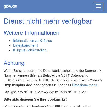
gbv.de
Toggl
navig
Dienst nicht mehr verfügbar
Weitere Informationen
Informationen zu K10plus
Datenbankmenü
K10plus Schnittstellen
Achtung
Wenn Sie eine bestimmte Datenbank suchen und die Datenbank-
Nummer kennen (hier als Beispiel die VD17-Datenbank:
...DB=1.27/), ersetzen Sie bitte die Adresse
"gso.gbv.de/"
durch
"kxp.k10plus.de/"
oder gehen Sie über das
Datenbankmenü
.
Bsp: gso.gbv.de/DB=1.27/ --> kxp.k10plus.de/DB=1.27/
Bitte aktualisieren Sie Ihre Bookmarks!
Wenn Sie eine Suchanfrage über
SRU
oder
unapi
stellen