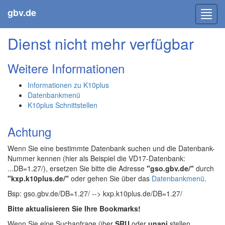
gbv.de
Toggl
navig
Dienst nicht mehr verfügbar
Weitere Informationen
Informationen zu K10plus
Datenbankmenü
K10plus Schnittstellen
Achtung
Wenn Sie eine bestimmte Datenbank suchen und die Datenbank-
Nummer kennen (hier als Beispiel die VD17-Datenbank:
...DB=1.27/), ersetzen Sie bitte die Adresse
"gso.gbv.de/"
durch
"kxp.k10plus.de/"
oder gehen Sie über das
Datenbankmenü
.
Bsp: gso.gbv.de/DB=1.27/ --> kxp.k10plus.de/DB=1.27/
Bitte aktualisieren Sie Ihre Bookmarks!
Wenn Sie eine Suchanfrage über
SRU
oder
unapi
stellen