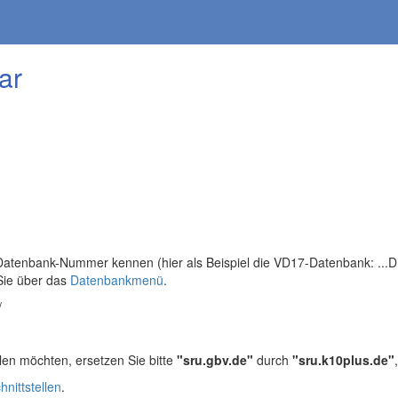
ar
tenbank-Nummer kennen (hier als Beispiel die VD17-Datenbank: ...DB=
Sie über das
Datenbankmenü
.
/
len möchten, ersetzen Sie bitte
"sru.gbv.de"
durch
"sru.k10plus.de"
hnittstellen
.