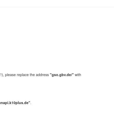
/), please replace the address
"gso.gbv.de/"
with
unapi.k10plus.de"
.