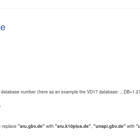
le
the database number (here as an example the VD17 database: ...DB=1.27
.
/
e replace
"sru.gbv.de"
with
"sru.k10plus.de"
,
"unapi.gbv.de"
with
"