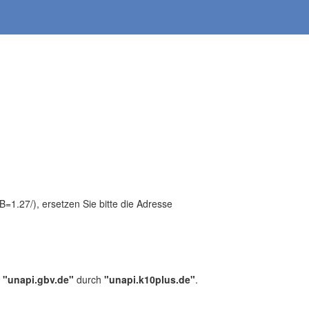
1.27/), ersetzen Sie bitte die Adresse
,
"unapi.gbv.de"
durch
"unapi.k10plus.de"
.