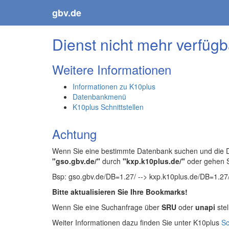
gbv.de
Dienst nicht mehr verfügb
Weitere Informationen
Informationen zu K10plus
Datenbankmenü
K10plus Schnittstellen
Achtung
Wenn Sie eine bestimmte Datenbank suchen und die Da
"gso.gbv.de/"
durch
"kxp.k10plus.de/"
oder gehen 
Bsp: gso.gbv.de/DB=1.27/ --> kxp.k10plus.de/DB=1.27
Bitte aktualisieren Sie Ihre Bookmarks!
Wenn Sie eine Suchanfrage über
SRU
oder
unapi
stel
Weiter Informationen dazu finden Sie unter K10plus
Sc