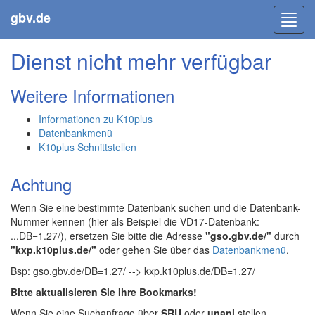
gbv.de
Toggl
navig
Dienst nicht mehr verfügbar
Weitere Informationen
Informationen zu K10plus
Datenbankmenü
K10plus Schnittstellen
Achtung
Wenn Sie eine bestimmte Datenbank suchen und die Datenbank-
Nummer kennen (hier als Beispiel die VD17-Datenbank:
...DB=1.27/), ersetzen Sie bitte die Adresse
"gso.gbv.de/"
durch
"kxp.k10plus.de/"
oder gehen Sie über das
Datenbankmenü
.
Bsp: gso.gbv.de/DB=1.27/ --> kxp.k10plus.de/DB=1.27/
Bitte aktualisieren Sie Ihre Bookmarks!
Wenn Sie eine Suchanfrage über
SRU
oder
unapi
stellen