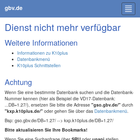
gbv.de
Toggl
navig
Dienst nicht mehr verfügbar
Weitere Informationen
Informationen zu K10plus
Datenbankmenü
K10plus Schnittstellen
Achtung
Wenn Sie eine bestimmte Datenbank suchen und die Datenbank-
Nummer kennen (hier als Beispiel die VD17-Datenbank:
...DB=1.27/), ersetzen Sie bitte die Adresse
"gso.gbv.de/"
durch
"kxp.k10plus.de/"
oder gehen Sie über das
Datenbankmenü
.
Bsp: gso.gbv.de/DB=1.27/ --> kxp.k10plus.de/DB=1.27/
Bitte aktualisieren Sie Ihre Bookmarks!
Wenn Sie eine Suchanfrage über
SRU
oder
unapi
stellen