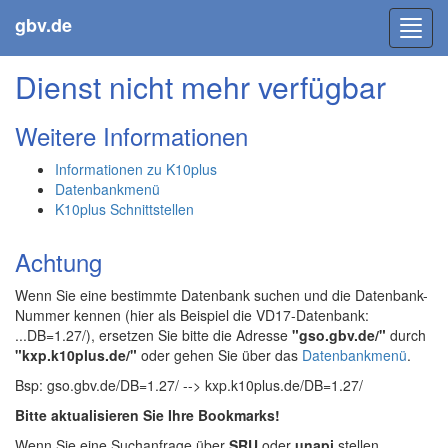
gbv.de
Toggl
navig
Dienst nicht mehr verfügbar
Weitere Informationen
Informationen zu K10plus
Datenbankmenü
K10plus Schnittstellen
Achtung
Wenn Sie eine bestimmte Datenbank suchen und die Datenbank-
Nummer kennen (hier als Beispiel die VD17-Datenbank:
...DB=1.27/), ersetzen Sie bitte die Adresse
"gso.gbv.de/"
durch
"kxp.k10plus.de/"
oder gehen Sie über das
Datenbankmenü
.
Bsp: gso.gbv.de/DB=1.27/ --> kxp.k10plus.de/DB=1.27/
Bitte aktualisieren Sie Ihre Bookmarks!
Wenn Sie eine Suchanfrage über
SRU
oder
unapi
stellen