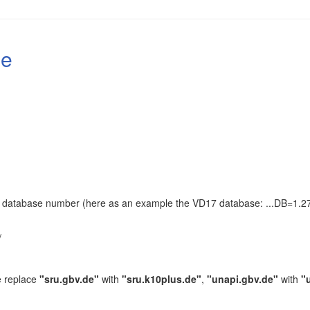
le
the database number (here as an example the VD17 database: ...DB=1.27
.
/
e replace
"sru.gbv.de"
with
"sru.k10plus.de"
,
"unapi.gbv.de"
with
"