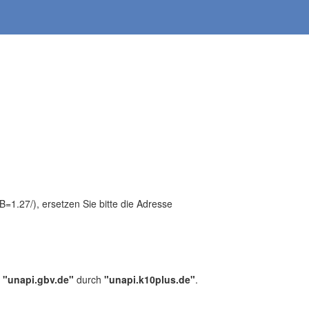
1.27/), ersetzen Sie bitte die Adresse
,
"unapi.gbv.de"
durch
"unapi.k10plus.de"
.