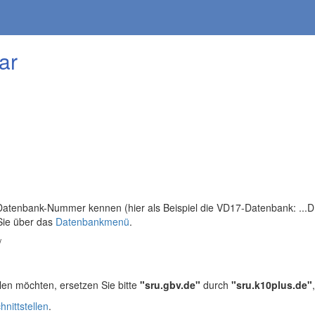
ar
tenbank-Nummer kennen (hier als Beispiel die VD17-Datenbank: ...DB=
Sie über das
Datenbankmenü
.
/
len möchten, ersetzen Sie bitte
"sru.gbv.de"
durch
"sru.k10plus.de"
hnittstellen
.