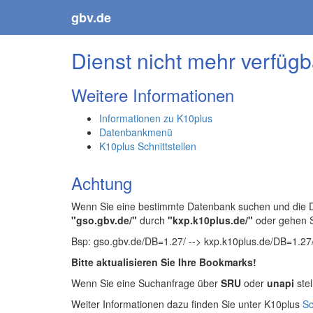
gbv.de
Dienst nicht mehr verfügb
Weitere Informationen
Informationen zu K10plus
Datenbankmenü
K10plus Schnittstellen
Achtung
Wenn Sie eine bestimmte Datenbank suchen und die Da
"gso.gbv.de/"
durch
"kxp.k10plus.de/"
oder gehen 
Bsp: gso.gbv.de/DB=1.27/ --> kxp.k10plus.de/DB=1.27
Bitte aktualisieren Sie Ihre Bookmarks!
Wenn Sie eine Suchanfrage über
SRU
oder
unapi
stel
Weiter Informationen dazu finden Sie unter K10plus
Sc