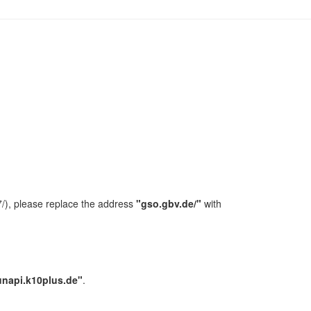
/), please replace the address
"gso.gbv.de/"
with
unapi.k10plus.de"
.