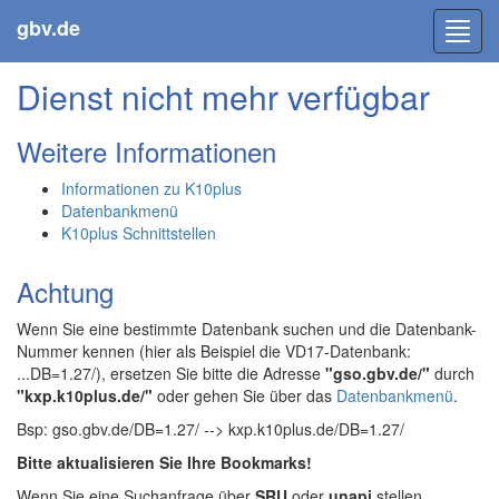
gbv.de
Toggl
navig
Dienst nicht mehr verfügbar
Weitere Informationen
Informationen zu K10plus
Datenbankmenü
K10plus Schnittstellen
Achtung
Wenn Sie eine bestimmte Datenbank suchen und die Datenbank-
Nummer kennen (hier als Beispiel die VD17-Datenbank:
...DB=1.27/), ersetzen Sie bitte die Adresse
"gso.gbv.de/"
durch
"kxp.k10plus.de/"
oder gehen Sie über das
Datenbankmenü
.
Bsp: gso.gbv.de/DB=1.27/ --> kxp.k10plus.de/DB=1.27/
Bitte aktualisieren Sie Ihre Bookmarks!
Wenn Sie eine Suchanfrage über
SRU
oder
unapi
stellen