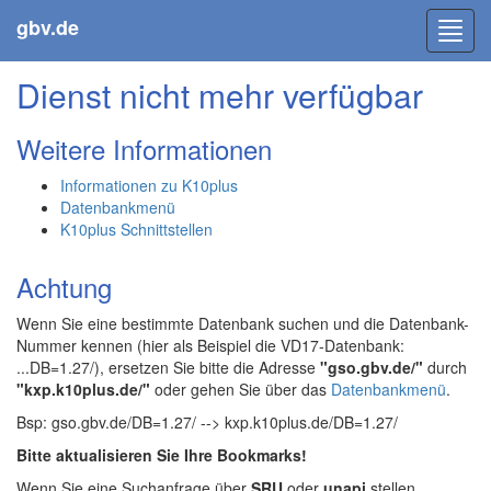
gbv.de
Toggl
navig
Dienst nicht mehr verfügbar
Weitere Informationen
Informationen zu K10plus
Datenbankmenü
K10plus Schnittstellen
Achtung
Wenn Sie eine bestimmte Datenbank suchen und die Datenbank-
Nummer kennen (hier als Beispiel die VD17-Datenbank:
...DB=1.27/), ersetzen Sie bitte die Adresse
"gso.gbv.de/"
durch
"kxp.k10plus.de/"
oder gehen Sie über das
Datenbankmenü
.
Bsp: gso.gbv.de/DB=1.27/ --> kxp.k10plus.de/DB=1.27/
Bitte aktualisieren Sie Ihre Bookmarks!
Wenn Sie eine Suchanfrage über
SRU
oder
unapi
stellen