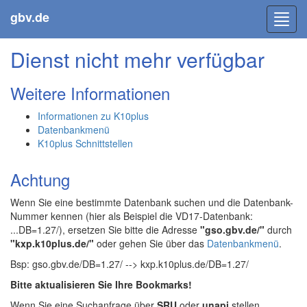
gbv.de
Toggl
navig
Dienst nicht mehr verfügbar
Weitere Informationen
Informationen zu K10plus
Datenbankmenü
K10plus Schnittstellen
Achtung
Wenn Sie eine bestimmte Datenbank suchen und die Datenbank-
Nummer kennen (hier als Beispiel die VD17-Datenbank:
...DB=1.27/), ersetzen Sie bitte die Adresse
"gso.gbv.de/"
durch
"kxp.k10plus.de/"
oder gehen Sie über das
Datenbankmenü
.
Bsp: gso.gbv.de/DB=1.27/ --> kxp.k10plus.de/DB=1.27/
Bitte aktualisieren Sie Ihre Bookmarks!
Wenn Sie eine Suchanfrage über
SRU
oder
unapi
stellen