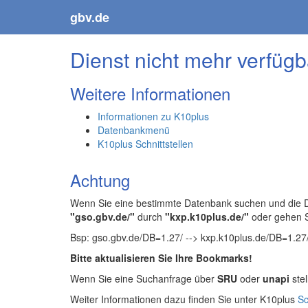
gbv.de
Dienst nicht mehr verfügb
Weitere Informationen
Informationen zu K10plus
Datenbankmenü
K10plus Schnittstellen
Achtung
Wenn Sie eine bestimmte Datenbank suchen und die Da
"gso.gbv.de/"
durch
"kxp.k10plus.de/"
oder gehen 
Bsp: gso.gbv.de/DB=1.27/ --> kxp.k10plus.de/DB=1.27
Bitte aktualisieren Sie Ihre Bookmarks!
Wenn Sie eine Suchanfrage über
SRU
oder
unapi
stel
Weiter Informationen dazu finden Sie unter K10plus
Sc