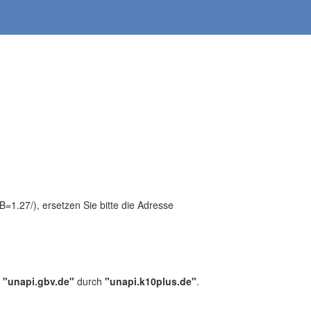
1.27/), ersetzen Sie bitte die Adresse
,
"unapi.gbv.de"
durch
"unapi.k10plus.de"
.