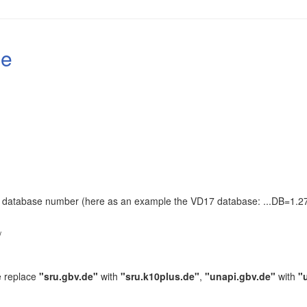
le
the database number (here as an example the VD17 database: ...DB=1.27
.
/
e replace
"sru.gbv.de"
with
"sru.k10plus.de"
,
"unapi.gbv.de"
with
"