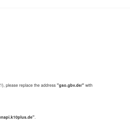
/), please replace the address
"gso.gbv.de/"
with
unapi.k10plus.de"
.