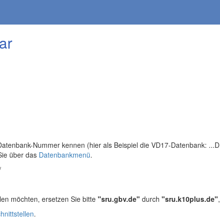
ar
tenbank-Nummer kennen (hier als Beispiel die VD17-Datenbank: ...DB=
Sie über das
Datenbankmenü
.
/
len möchten, ersetzen Sie bitte
"sru.gbv.de"
durch
"sru.k10plus.de"
hnittstellen
.