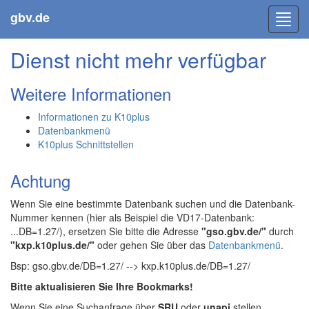
gbv.de
Toggl
navig
Dienst nicht mehr verfügbar
Weitere Informationen
Informationen zu K10plus
Datenbankmenü
K10plus Schnittstellen
Achtung
Wenn Sie eine bestimmte Datenbank suchen und die Datenbank-
Nummer kennen (hier als Beispiel die VD17-Datenbank:
...DB=1.27/), ersetzen Sie bitte die Adresse
"gso.gbv.de/"
durch
"kxp.k10plus.de/"
oder gehen Sie über das
Datenbankmenü
.
Bsp: gso.gbv.de/DB=1.27/ --> kxp.k10plus.de/DB=1.27/
Bitte aktualisieren Sie Ihre Bookmarks!
Wenn Sie eine Suchanfrage über
SRU
oder
unapi
stellen