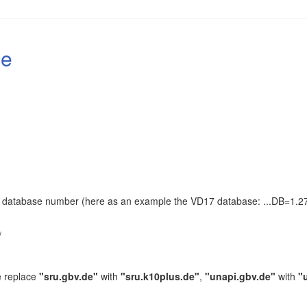
le
the database number (here as an example the VD17 database: ...DB=1.27
.
/
e replace
"sru.gbv.de"
with
"sru.k10plus.de"
,
"unapi.gbv.de"
with
"