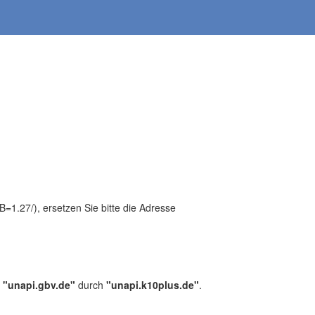
1.27/), ersetzen Sie bitte die Adresse
,
"unapi.gbv.de"
durch
"unapi.k10plus.de"
.