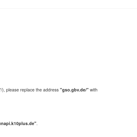
/), please replace the address
"gso.gbv.de/"
with
unapi.k10plus.de"
.