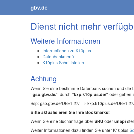
gbv.de
Dienst nicht mehr verfügb
Weitere Informationen
Informationen zu K10plus
Datenbankmenü
K10plus Schnittstellen
Achtung
Wenn Sie eine bestimmte Datenbank suchen und die Da
"gso.gbv.de/"
durch
"kxp.k10plus.de/"
oder gehen 
Bsp: gso.gbv.de/DB=1.27/ --> kxp.k10plus.de/DB=1.27
Bitte aktualisieren Sie Ihre Bookmarks!
Wenn Sie eine Suchanfrage über
SRU
oder
unapi
stel
Weiter Informationen dazu finden Sie unter K10plus
Sc