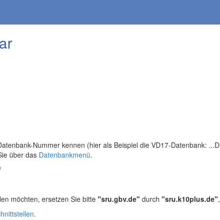
ar
tenbank-Nummer kennen (hier als Beispiel die VD17-Datenbank: ...DB=
Sie über das
Datenbankmenü
.
/
len möchten, ersetzen Sie bitte
"sru.gbv.de"
durch
"sru.k10plus.de"
hnittstellen
.