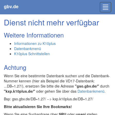
gbv.de
Toggl
navig
Dienst nicht mehr verfügbar
Weitere Informationen
Informationen zu K10plus
Datenbankmenü
K10plus Schnittstellen
Achtung
Wenn Sie eine bestimmte Datenbank suchen und die Datenbank-
Nummer kennen (hier als Beispiel die VD17-Datenbank:
...DB=1.27/), ersetzen Sie bitte die Adresse
"gso.gbv.de/"
durch
"kxp.k10plus.de/"
oder gehen Sie über das
Datenbankmenü
.
Bsp: gso.gbv.de/DB=1.27/ --> kxp.k10plus.de/DB=1.27/
Bitte aktualisieren Sie Ihre Bookmarks!
Wenn Sie eine Suchanfrage über
SRU
oder
unapi
stellen