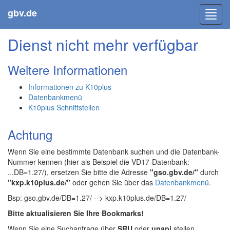
gbv.de
Toggl
navig
Dienst nicht mehr verfügbar
Weitere Informationen
Informationen zu K10plus
Datenbankmenü
K10plus Schnittstellen
Achtung
Wenn Sie eine bestimmte Datenbank suchen und die Datenbank-
Nummer kennen (hier als Beispiel die VD17-Datenbank:
...DB=1.27/), ersetzen Sie bitte die Adresse
"gso.gbv.de/"
durch
"kxp.k10plus.de/"
oder gehen Sie über das
Datenbankmenü
.
Bsp: gso.gbv.de/DB=1.27/ --> kxp.k10plus.de/DB=1.27/
Bitte aktualisieren Sie Ihre Bookmarks!
Wenn Sie eine Suchanfrage über
SRU
oder
unapi
stellen