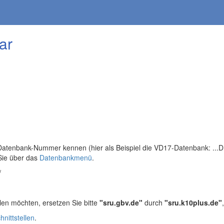
ar
tenbank-Nummer kennen (hier als Beispiel die VD17-Datenbank: ...DB=
Sie über das
Datenbankmenü
.
/
len möchten, ersetzen Sie bitte
"sru.gbv.de"
durch
"sru.k10plus.de"
hnittstellen
.