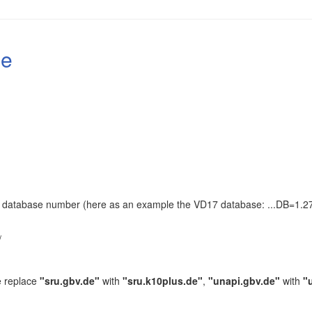
le
the database number (here as an example the VD17 database: ...DB=1.27
.
/
e replace
"sru.gbv.de"
with
"sru.k10plus.de"
,
"unapi.gbv.de"
with
"