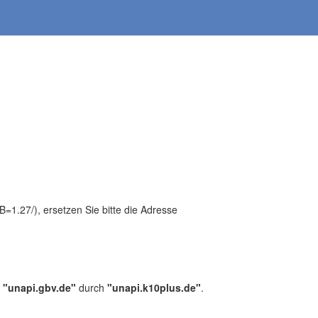
1.27/), ersetzen Sie bitte die Adresse
,
"unapi.gbv.de"
durch
"unapi.k10plus.de"
.