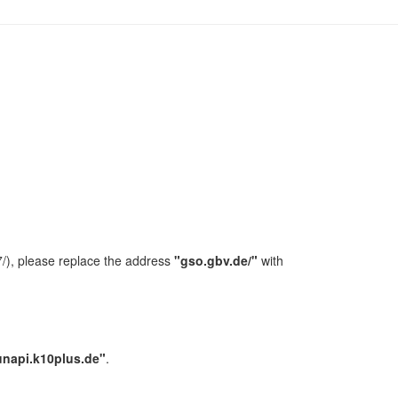
/), please replace the address
"gso.gbv.de/"
with
unapi.k10plus.de"
.