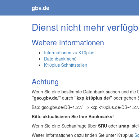
gbv.de
Dienst nicht mehr verfügb
Weitere Informationen
Informationen zu K10plus
Datenbankmenü
K10plus Schnittstellen
Achtung
Wenn Sie eine bestimmte Datenbank suchen und die Da
"gso.gbv.de/"
durch
"kxp.k10plus.de/"
oder gehen 
Bsp: gso.gbv.de/DB=1.27/ --> kxp.k10plus.de/DB=1.27
Bitte aktualisieren Sie Ihre Bookmarks!
Wenn Sie eine Suchanfrage über
SRU
oder
unapi
stel
Weiter Informationen dazu finden Sie unter K10plus
Sc