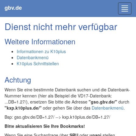
gbv.de
Toggl
navig
Dienst nicht mehr verfügbar
Weitere Informationen
Informationen zu K10plus
Datenbankmenü
K10plus Schnittstellen
Achtung
Wenn Sie eine bestimmte Datenbank suchen und die Datenbank-
Nummer kennen (hier als Beispiel die VD17-Datenbank:
...DB=1.27/), ersetzen Sie bitte die Adresse
"gso.gbv.de/"
durch
"kxp.k10plus.de/"
oder gehen Sie über das
Datenbankmenü
.
Bsp: gso.gbv.de/DB=1.27/ --> kxp.k10plus.de/DB=1.27/
Bitte aktualisieren Sie Ihre Bookmarks!
Wenn Sie eine Suchanfrage über
SRU
oder
unapi
stellen