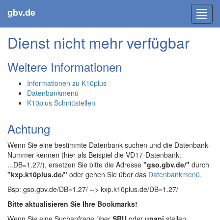
gbv.de
Toggl
navig
Dienst nicht mehr verfügbar
Weitere Informationen
Informationen zu K10plus
Datenbankmenü
K10plus Schnittstellen
Achtung
Wenn Sie eine bestimmte Datenbank suchen und die Datenbank-
Nummer kennen (hier als Beispiel die VD17-Datenbank:
...DB=1.27/), ersetzen Sie bitte die Adresse
"gso.gbv.de/"
durch
"kxp.k10plus.de/"
oder gehen Sie über das
Datenbankmenü
.
Bsp: gso.gbv.de/DB=1.27/ --> kxp.k10plus.de/DB=1.27/
Bitte aktualisieren Sie Ihre Bookmarks!
Wenn Sie eine Suchanfrage über
SRU
oder
unapi
stellen