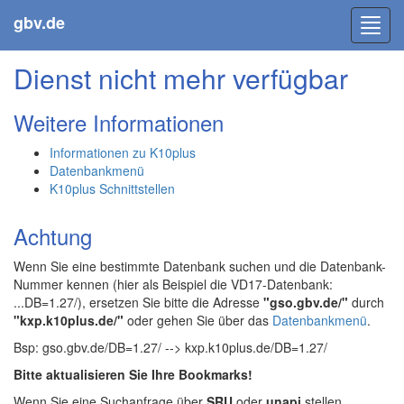
gbv.de
Toggl
navig
Dienst nicht mehr verfügbar
Weitere Informationen
Informationen zu K10plus
Datenbankmenü
K10plus Schnittstellen
Achtung
Wenn Sie eine bestimmte Datenbank suchen und die Datenbank-
Nummer kennen (hier als Beispiel die VD17-Datenbank:
...DB=1.27/), ersetzen Sie bitte die Adresse
"gso.gbv.de/"
durch
"kxp.k10plus.de/"
oder gehen Sie über das
Datenbankmenü
.
Bsp: gso.gbv.de/DB=1.27/ --> kxp.k10plus.de/DB=1.27/
Bitte aktualisieren Sie Ihre Bookmarks!
Wenn Sie eine Suchanfrage über
SRU
oder
unapi
stellen