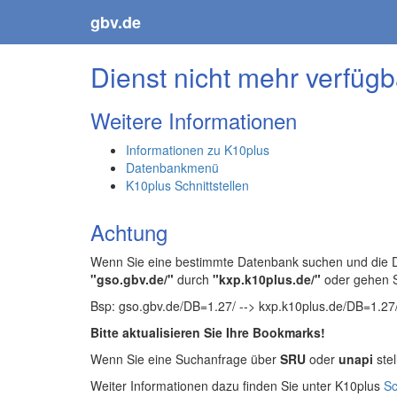
gbv.de
Dienst nicht mehr verfügb
Weitere Informationen
Informationen zu K10plus
Datenbankmenü
K10plus Schnittstellen
Achtung
Wenn Sie eine bestimmte Datenbank suchen und die Da
"gso.gbv.de/"
durch
"kxp.k10plus.de/"
oder gehen 
Bsp: gso.gbv.de/DB=1.27/ --> kxp.k10plus.de/DB=1.27
Bitte aktualisieren Sie Ihre Bookmarks!
Wenn Sie eine Suchanfrage über
SRU
oder
unapi
stel
Weiter Informationen dazu finden Sie unter K10plus
Sc