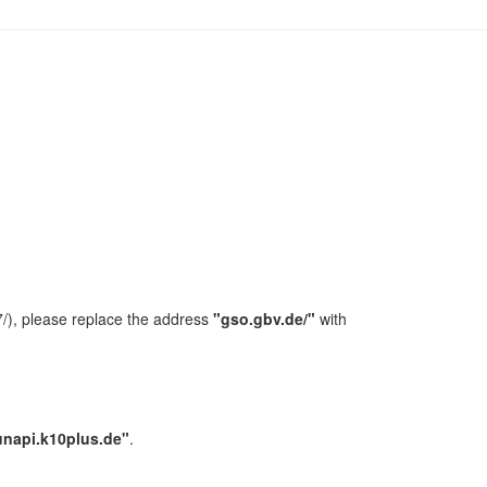
/), please replace the address
"gso.gbv.de/"
with
unapi.k10plus.de"
.