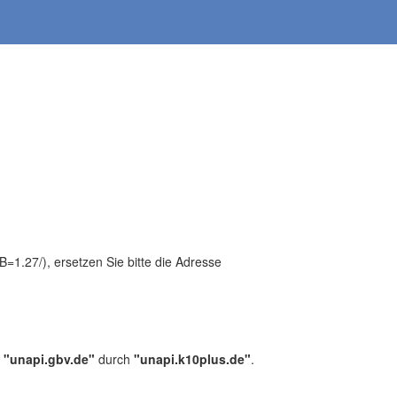
1.27/), ersetzen Sie bitte die Adresse
,
"unapi.gbv.de"
durch
"unapi.k10plus.de"
.