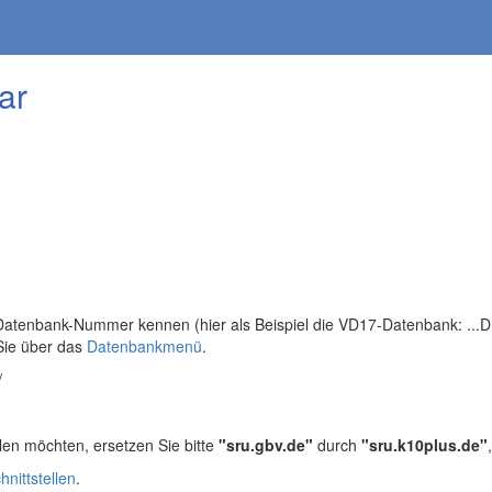
ar
tenbank-Nummer kennen (hier als Beispiel die VD17-Datenbank: ...DB=
Sie über das
Datenbankmenü
.
/
len möchten, ersetzen Sie bitte
"sru.gbv.de"
durch
"sru.k10plus.de"
hnittstellen
.