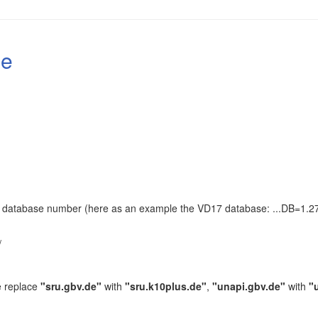
le
the database number (here as an example the VD17 database: ...DB=1.27
.
/
e replace
"sru.gbv.de"
with
"sru.k10plus.de"
,
"unapi.gbv.de"
with
"