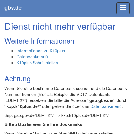
gbv.de
Toggl
navig
Dienst nicht mehr verfügbar
Weitere Informationen
Informationen zu K10plus
Datenbankmenü
K10plus Schnittstellen
Achtung
Wenn Sie eine bestimmte Datenbank suchen und die Datenbank-
Nummer kennen (hier als Beispiel die VD17-Datenbank:
...DB=1.27/), ersetzen Sie bitte die Adresse
"gso.gbv.de/"
durch
"kxp.k10plus.de/"
oder gehen Sie über das
Datenbankmenü
.
Bsp: gso.gbv.de/DB=1.27/ --> kxp.k10plus.de/DB=1.27/
Bitte aktualisieren Sie Ihre Bookmarks!
Wenn Sie eine Suchanfrage über
SRU
oder
unapi
stellen