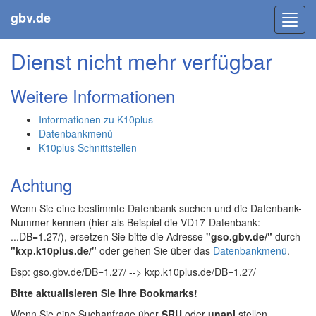
gbv.de
Toggl
navig
Dienst nicht mehr verfügbar
Weitere Informationen
Informationen zu K10plus
Datenbankmenü
K10plus Schnittstellen
Achtung
Wenn Sie eine bestimmte Datenbank suchen und die Datenbank-
Nummer kennen (hier als Beispiel die VD17-Datenbank:
...DB=1.27/), ersetzen Sie bitte die Adresse
"gso.gbv.de/"
durch
"kxp.k10plus.de/"
oder gehen Sie über das
Datenbankmenü
.
Bsp: gso.gbv.de/DB=1.27/ --> kxp.k10plus.de/DB=1.27/
Bitte aktualisieren Sie Ihre Bookmarks!
Wenn Sie eine Suchanfrage über
SRU
oder
unapi
stellen