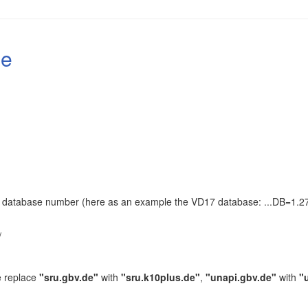
le
the database number (here as an example the VD17 database: ...DB=1.27
.
/
e replace
"sru.gbv.de"
with
"sru.k10plus.de"
,
"unapi.gbv.de"
with
"