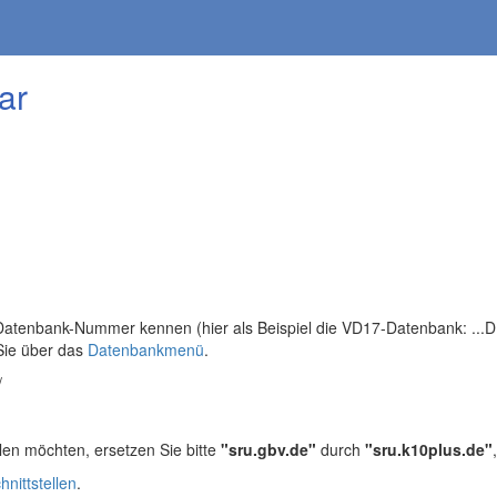
ar
tenbank-Nummer kennen (hier als Beispiel die VD17-Datenbank: ...DB=
Sie über das
Datenbankmenü
.
/
len möchten, ersetzen Sie bitte
"sru.gbv.de"
durch
"sru.k10plus.de"
hnittstellen
.