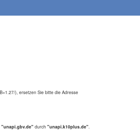
1.27/), ersetzen Sie bitte die Adresse
,
"unapi.gbv.de"
durch
"unapi.k10plus.de"
.