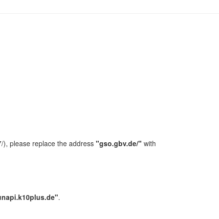
/), please replace the address
"gso.gbv.de/"
with
unapi.k10plus.de"
.