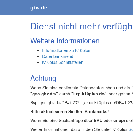
gbv.de
Dienst nicht mehr verfügb
Weitere Informationen
Informationen zu K10plus
Datenbankmenü
K10plus Schnittstellen
Achtung
Wenn Sie eine bestimmte Datenbank suchen und die Da
"gso.gbv.de/"
durch
"kxp.k10plus.de/"
oder gehen 
Bsp: gso.gbv.de/DB=1.27/ --> kxp.k10plus.de/DB=1.27
Bitte aktualisieren Sie Ihre Bookmarks!
Wenn Sie eine Suchanfrage über
SRU
oder
unapi
stel
Weiter Informationen dazu finden Sie unter K10plus
Sc