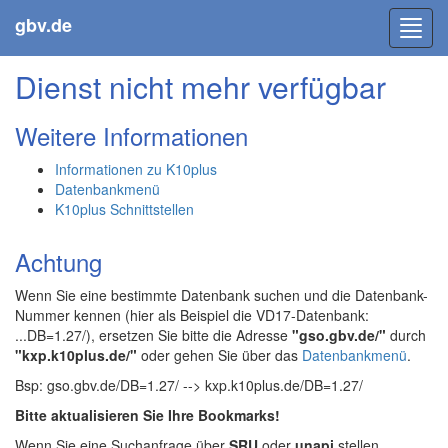
gbv.de
Toggl
navig
Dienst nicht mehr verfügbar
Weitere Informationen
Informationen zu K10plus
Datenbankmenü
K10plus Schnittstellen
Achtung
Wenn Sie eine bestimmte Datenbank suchen und die Datenbank-
Nummer kennen (hier als Beispiel die VD17-Datenbank:
...DB=1.27/), ersetzen Sie bitte die Adresse
"gso.gbv.de/"
durch
"kxp.k10plus.de/"
oder gehen Sie über das
Datenbankmenü
.
Bsp: gso.gbv.de/DB=1.27/ --> kxp.k10plus.de/DB=1.27/
Bitte aktualisieren Sie Ihre Bookmarks!
Wenn Sie eine Suchanfrage über
SRU
oder
unapi
stellen