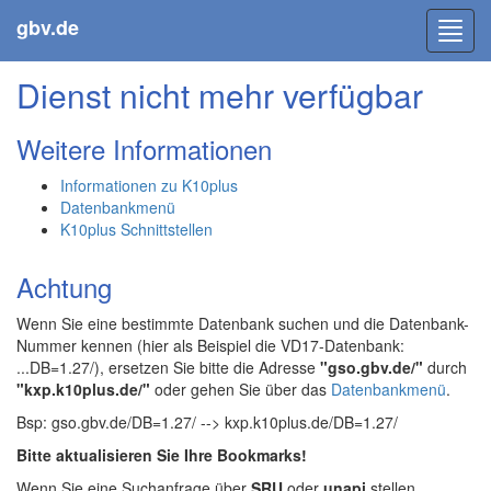
gbv.de
Toggl
navig
Dienst nicht mehr verfügbar
Weitere Informationen
Informationen zu K10plus
Datenbankmenü
K10plus Schnittstellen
Achtung
Wenn Sie eine bestimmte Datenbank suchen und die Datenbank-
Nummer kennen (hier als Beispiel die VD17-Datenbank:
...DB=1.27/), ersetzen Sie bitte die Adresse
"gso.gbv.de/"
durch
"kxp.k10plus.de/"
oder gehen Sie über das
Datenbankmenü
.
Bsp: gso.gbv.de/DB=1.27/ --> kxp.k10plus.de/DB=1.27/
Bitte aktualisieren Sie Ihre Bookmarks!
Wenn Sie eine Suchanfrage über
SRU
oder
unapi
stellen