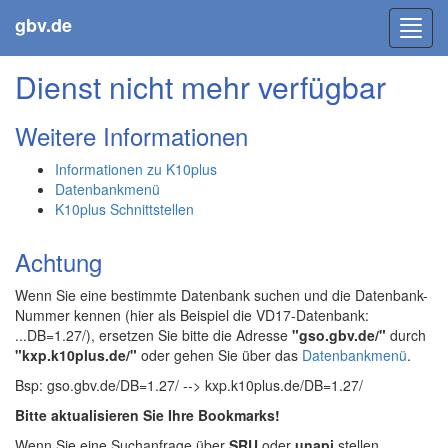
gbv.de
Toggl
navig
Dienst nicht mehr verfügbar
Weitere Informationen
Informationen zu K10plus
Datenbankmenü
K10plus Schnittstellen
Achtung
Wenn Sie eine bestimmte Datenbank suchen und die Datenbank-
Nummer kennen (hier als Beispiel die VD17-Datenbank:
...DB=1.27/), ersetzen Sie bitte die Adresse
"gso.gbv.de/"
durch
"kxp.k10plus.de/"
oder gehen Sie über das
Datenbankmenü
.
Bsp: gso.gbv.de/DB=1.27/ --> kxp.k10plus.de/DB=1.27/
Bitte aktualisieren Sie Ihre Bookmarks!
Wenn Sie eine Suchanfrage über
SRU
oder
unapi
stellen