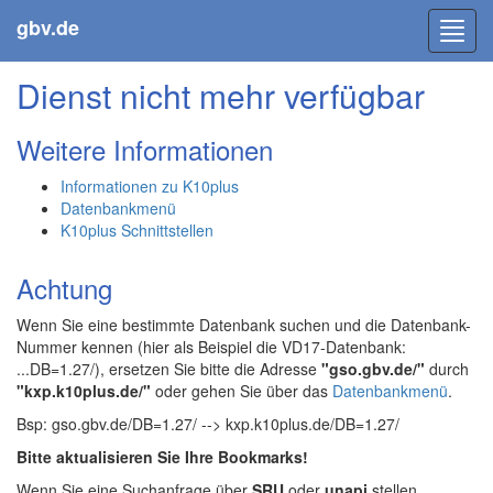
gbv.de
Toggl
navig
Dienst nicht mehr verfügbar
Weitere Informationen
Informationen zu K10plus
Datenbankmenü
K10plus Schnittstellen
Achtung
Wenn Sie eine bestimmte Datenbank suchen und die Datenbank-
Nummer kennen (hier als Beispiel die VD17-Datenbank:
...DB=1.27/), ersetzen Sie bitte die Adresse
"gso.gbv.de/"
durch
"kxp.k10plus.de/"
oder gehen Sie über das
Datenbankmenü
.
Bsp: gso.gbv.de/DB=1.27/ --> kxp.k10plus.de/DB=1.27/
Bitte aktualisieren Sie Ihre Bookmarks!
Wenn Sie eine Suchanfrage über
SRU
oder
unapi
stellen