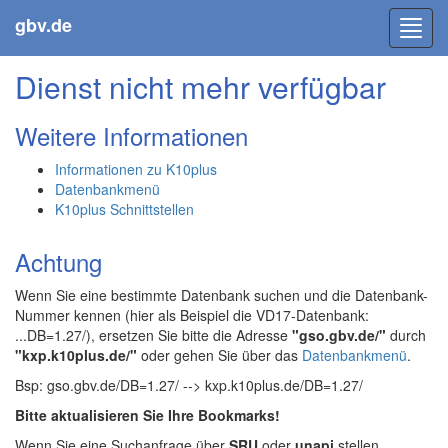
gbv.de
Toggl
navig
Dienst nicht mehr verfügbar
Weitere Informationen
Informationen zu K10plus
Datenbankmenü
K10plus Schnittstellen
Achtung
Wenn Sie eine bestimmte Datenbank suchen und die Datenbank-
Nummer kennen (hier als Beispiel die VD17-Datenbank:
...DB=1.27/), ersetzen Sie bitte die Adresse
"gso.gbv.de/"
durch
"kxp.k10plus.de/"
oder gehen Sie über das
Datenbankmenü
.
Bsp: gso.gbv.de/DB=1.27/ --> kxp.k10plus.de/DB=1.27/
Bitte aktualisieren Sie Ihre Bookmarks!
Wenn Sie eine Suchanfrage über
SRU
oder
unapi
stellen