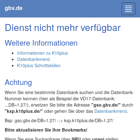
gbv.de
Toggl
navig
Dienst nicht mehr verfügbar
Weitere Informationen
Informationen zu K10plus
Datenbankmenü
K10plus Schnittstellen
Achtung
Wenn Sie eine bestimmte Datenbank suchen und die Datenbank-
Nummer kennen (hier als Beispiel die VD17-Datenbank:
...DB=1.27/), ersetzen Sie bitte die Adresse
"gso.gbv.de/"
durch
"kxp.k10plus.de/"
oder gehen Sie über das
Datenbankmenü
.
Bsp: gso.gbv.de/DB=1.27/ --> kxp.k10plus.de/DB=1.27/
Bitte aktualisieren Sie Ihre Bookmarks!
Wenn Sie eine Suchanfrage über
SRU
oder
unapi
stellen