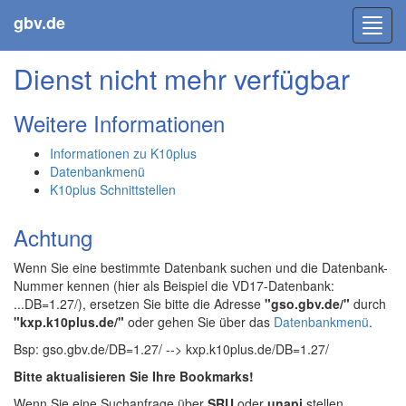
gbv.de
Toggl
navig
Dienst nicht mehr verfügbar
Weitere Informationen
Informationen zu K10plus
Datenbankmenü
K10plus Schnittstellen
Achtung
Wenn Sie eine bestimmte Datenbank suchen und die Datenbank-
Nummer kennen (hier als Beispiel die VD17-Datenbank:
...DB=1.27/), ersetzen Sie bitte die Adresse
"gso.gbv.de/"
durch
"kxp.k10plus.de/"
oder gehen Sie über das
Datenbankmenü
.
Bsp: gso.gbv.de/DB=1.27/ --> kxp.k10plus.de/DB=1.27/
Bitte aktualisieren Sie Ihre Bookmarks!
Wenn Sie eine Suchanfrage über
SRU
oder
unapi
stellen