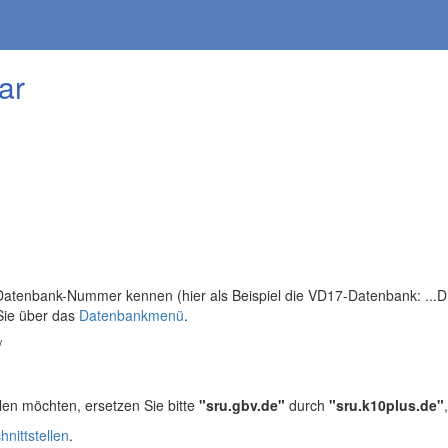
ar
tenbank-Nummer kennen (hier als Beispiel die VD17-Datenbank: ...DB=
Sie über das
Datenbankmenü
.
/
len möchten, ersetzen Sie bitte
"sru.gbv.de"
durch
"sru.k10plus.de"
hnittstellen
.