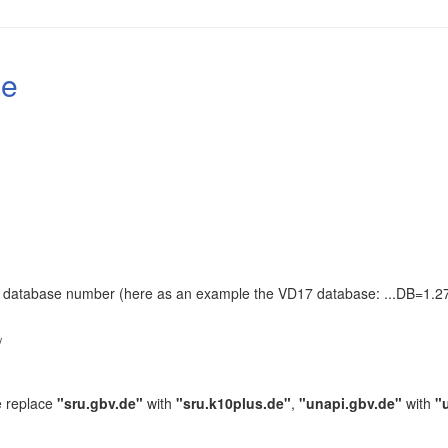
le
the database number (here as an example the VD17 database: ...DB=1.27
.
/
e replace
"sru.gbv.de"
with
"sru.k10plus.de"
,
"unapi.gbv.de"
with
"