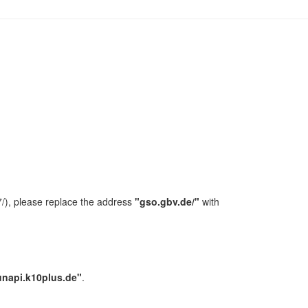
/), please replace the address
"gso.gbv.de/"
with
unapi.k10plus.de"
.