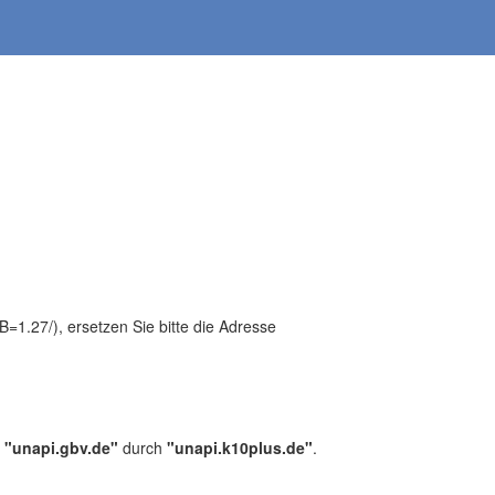
1.27/), ersetzen Sie bitte die Adresse
,
"unapi.gbv.de"
durch
"unapi.k10plus.de"
.