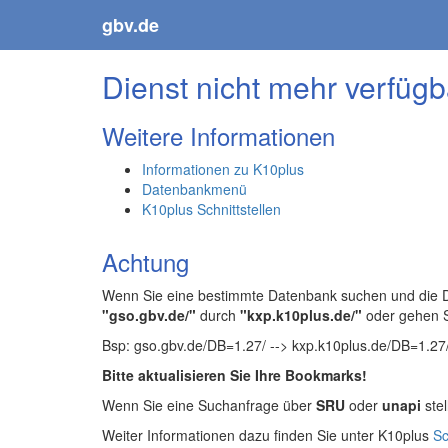
gbv.de
Dienst nicht mehr verfügb
Weitere Informationen
Informationen zu K10plus
Datenbankmenü
K10plus Schnittstellen
Achtung
Wenn Sie eine bestimmte Datenbank suchen und die Da
"gso.gbv.de/"
durch
"kxp.k10plus.de/"
oder gehen 
Bsp: gso.gbv.de/DB=1.27/ --> kxp.k10plus.de/DB=1.27
Bitte aktualisieren Sie Ihre Bookmarks!
Wenn Sie eine Suchanfrage über
SRU
oder
unapi
stel
Weiter Informationen dazu finden Sie unter K10plus
Sc