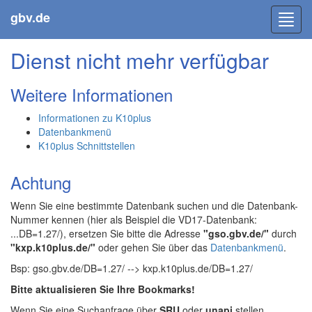
gbv.de
Toggl
navig
Dienst nicht mehr verfügbar
Weitere Informationen
Informationen zu K10plus
Datenbankmenü
K10plus Schnittstellen
Achtung
Wenn Sie eine bestimmte Datenbank suchen und die Datenbank-
Nummer kennen (hier als Beispiel die VD17-Datenbank:
...DB=1.27/), ersetzen Sie bitte die Adresse
"gso.gbv.de/"
durch
"kxp.k10plus.de/"
oder gehen Sie über das
Datenbankmenü
.
Bsp: gso.gbv.de/DB=1.27/ --> kxp.k10plus.de/DB=1.27/
Bitte aktualisieren Sie Ihre Bookmarks!
Wenn Sie eine Suchanfrage über
SRU
oder
unapi
stellen