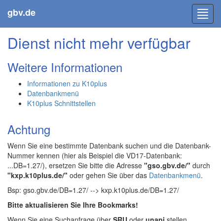
gbv.de
Toggl
navig
Dienst nicht mehr verfügbar
Weitere Informationen
Informationen zu K10plus
Datenbankmenü
K10plus Schnittstellen
Achtung
Wenn Sie eine bestimmte Datenbank suchen und die Datenbank-
Nummer kennen (hier als Beispiel die VD17-Datenbank:
...DB=1.27/), ersetzen Sie bitte die Adresse
"gso.gbv.de/"
durch
"kxp.k10plus.de/"
oder gehen Sie über das
Datenbankmenü
.
Bsp: gso.gbv.de/DB=1.27/ --> kxp.k10plus.de/DB=1.27/
Bitte aktualisieren Sie Ihre Bookmarks!
Wenn Sie eine Suchanfrage über
SRU
oder
unapi
stellen