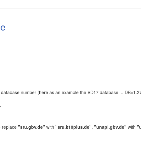
le
the database number (here as an example the VD17 database: ...DB=1.27
.
/
e replace
"sru.gbv.de"
with
"sru.k10plus.de"
,
"unapi.gbv.de"
with
"