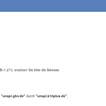
1.27/), ersetzen Sie bitte die Adresse
,
"unapi.gbv.de"
durch
"unapi.k10plus.de"
.