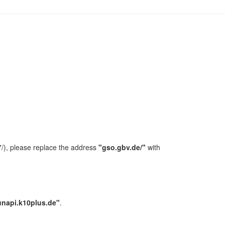
/), please replace the address
"gso.gbv.de/"
with
unapi.k10plus.de"
.