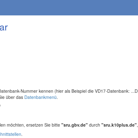
ar
tenbank-Nummer kennen (hier als Beispiel die VD17-Datenbank: ...DB=
Sie über das
Datenbankmenü
.
/
len möchten, ersetzen Sie bitte
"sru.gbv.de"
durch
"sru.k10plus.de"
hnittstellen
.