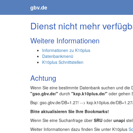
gbv.de
Dienst nicht mehr verfügb
Weitere Informationen
Informationen zu K10plus
Datenbankmenü
K10plus Schnittstellen
Achtung
Wenn Sie eine bestimmte Datenbank suchen und die Da
"gso.gbv.de/"
durch
"kxp.k10plus.de/"
oder gehen 
Bsp: gso.gbv.de/DB=1.27/ --> kxp.k10plus.de/DB=1.27
Bitte aktualisieren Sie Ihre Bookmarks!
Wenn Sie eine Suchanfrage über
SRU
oder
unapi
stel
Weiter Informationen dazu finden Sie unter K10plus
Sc