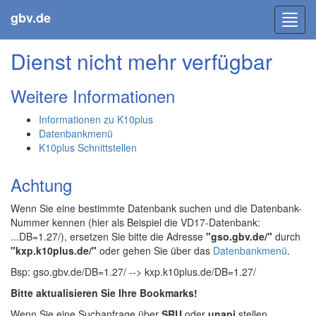
gbv.de
Toggl
navig
Dienst nicht mehr verfügbar
Weitere Informationen
Informationen zu K10plus
Datenbankmenü
K10plus Schnittstellen
Achtung
Wenn Sie eine bestimmte Datenbank suchen und die Datenbank-
Nummer kennen (hier als Beispiel die VD17-Datenbank:
...DB=1.27/), ersetzen Sie bitte die Adresse
"gso.gbv.de/"
durch
"kxp.k10plus.de/"
oder gehen Sie über das
Datenbankmenü
.
Bsp: gso.gbv.de/DB=1.27/ --> kxp.k10plus.de/DB=1.27/
Bitte aktualisieren Sie Ihre Bookmarks!
Wenn Sie eine Suchanfrage über
SRU
oder
unapi
stellen