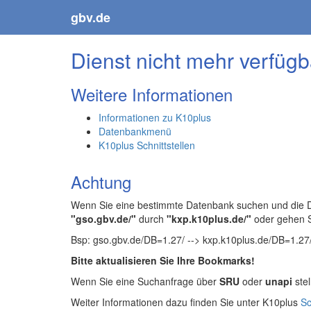
gbv.de
Dienst nicht mehr verfügb
Weitere Informationen
Informationen zu K10plus
Datenbankmenü
K10plus Schnittstellen
Achtung
Wenn Sie eine bestimmte Datenbank suchen und die Da
"gso.gbv.de/"
durch
"kxp.k10plus.de/"
oder gehen 
Bsp: gso.gbv.de/DB=1.27/ --> kxp.k10plus.de/DB=1.27
Bitte aktualisieren Sie Ihre Bookmarks!
Wenn Sie eine Suchanfrage über
SRU
oder
unapi
stel
Weiter Informationen dazu finden Sie unter K10plus
Sc