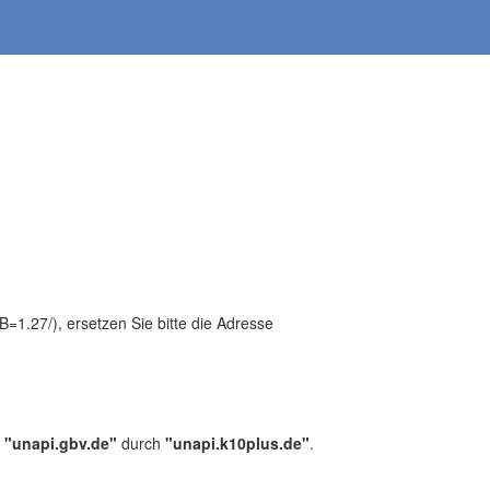
1.27/), ersetzen Sie bitte die Adresse
,
"unapi.gbv.de"
durch
"unapi.k10plus.de"
.