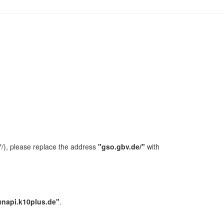
/), please replace the address
"gso.gbv.de/"
with
unapi.k10plus.de"
.