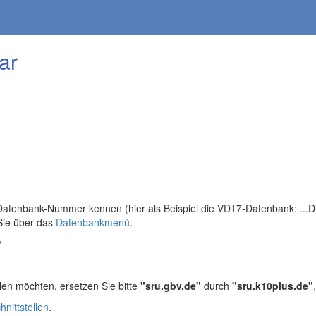
ar
tenbank-Nummer kennen (hier als Beispiel die VD17-Datenbank: ...DB=
Sie über das
Datenbankmenü
.
/
len möchten, ersetzen Sie bitte
"sru.gbv.de"
durch
"sru.k10plus.de"
hnittstellen
.