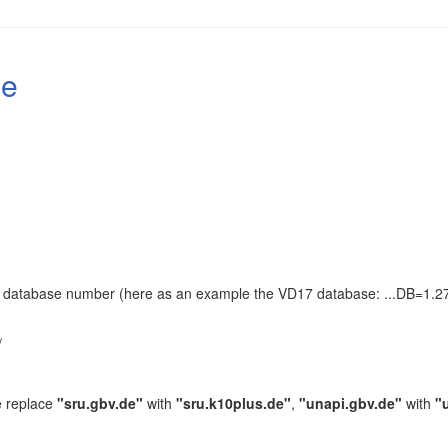
le
the database number (here as an example the VD17 database: ...DB=1.27
.
/
e replace
"sru.gbv.de"
with
"sru.k10plus.de"
,
"unapi.gbv.de"
with
"