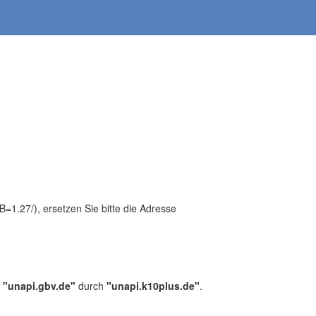
1.27/), ersetzen Sie bitte die Adresse
,
"unapi.gbv.de"
durch
"unapi.k10plus.de"
.