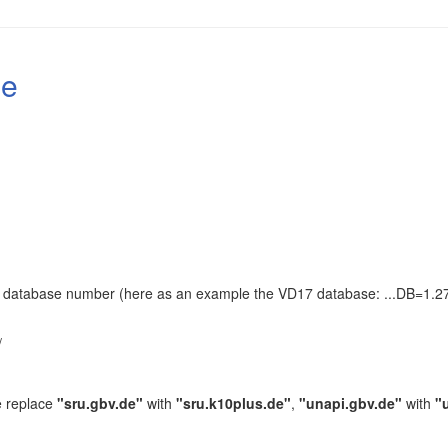
le
the database number (here as an example the VD17 database: ...DB=1.27
.
/
e replace
"sru.gbv.de"
with
"sru.k10plus.de"
,
"unapi.gbv.de"
with
"