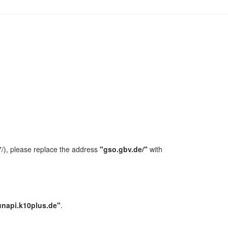
/), please replace the address
"gso.gbv.de/"
with
unapi.k10plus.de"
.