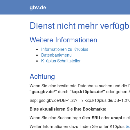
gbv.de
Dienst nicht mehr verfügb
Weitere Informationen
Informationen zu K10plus
Datenbankmenü
K10plus Schnittstellen
Achtung
Wenn Sie eine bestimmte Datenbank suchen und die Da
"gso.gbv.de/"
durch
"kxp.k10plus.de/"
oder gehen 
Bsp: gso.gbv.de/DB=1.27/ --> kxp.k10plus.de/DB=1.27
Bitte aktualisieren Sie Ihre Bookmarks!
Wenn Sie eine Suchanfrage über
SRU
oder
unapi
stel
Weiter Informationen dazu finden Sie unter K10plus
Sc