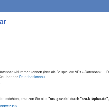
ar
tenbank-Nummer kennen (hier als Beispiel die VD17-Datenbank: ...DB=
Sie über das
Datenbankmenü
.
/
len möchten, ersetzen Sie bitte
"sru.gbv.de"
durch
"sru.k10plus.de"
hnittstellen
.