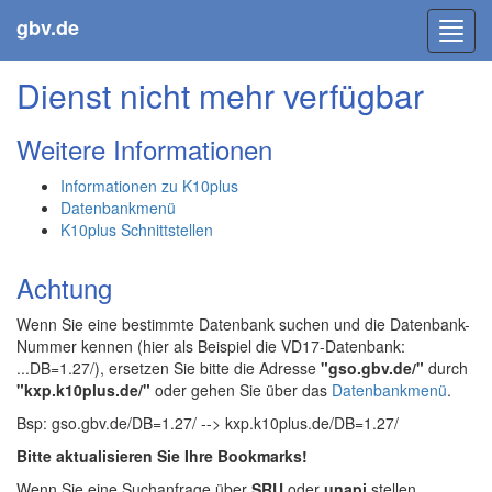
gbv.de
Toggl
navig
Dienst nicht mehr verfügbar
Weitere Informationen
Informationen zu K10plus
Datenbankmenü
K10plus Schnittstellen
Achtung
Wenn Sie eine bestimmte Datenbank suchen und die Datenbank-
Nummer kennen (hier als Beispiel die VD17-Datenbank:
...DB=1.27/), ersetzen Sie bitte die Adresse
"gso.gbv.de/"
durch
"kxp.k10plus.de/"
oder gehen Sie über das
Datenbankmenü
.
Bsp: gso.gbv.de/DB=1.27/ --> kxp.k10plus.de/DB=1.27/
Bitte aktualisieren Sie Ihre Bookmarks!
Wenn Sie eine Suchanfrage über
SRU
oder
unapi
stellen