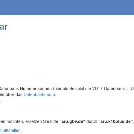
ar
tenbank-Nummer kennen (hier als Beispiel die VD17-Datenbank: ...DB=
Sie über das
Datenbankmenü
.
/
len möchten, ersetzen Sie bitte
"sru.gbv.de"
durch
"sru.k10plus.de"
hnittstellen
.