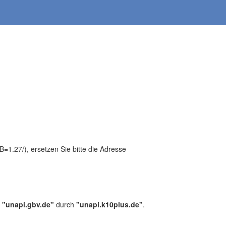
1.27/), ersetzen Sie bitte die Adresse
,
"unapi.gbv.de"
durch
"unapi.k10plus.de"
.