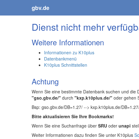
gbv.de
Dienst nicht mehr verfügb
Weitere Informationen
Informationen zu K10plus
Datenbankmenü
K10plus Schnittstellen
Achtung
Wenn Sie eine bestimmte Datenbank suchen und die Da
"gso.gbv.de/"
durch
"kxp.k10plus.de/"
oder gehen 
Bsp: gso.gbv.de/DB=1.27/ --> kxp.k10plus.de/DB=1.27
Bitte aktualisieren Sie Ihre Bookmarks!
Wenn Sie eine Suchanfrage über
SRU
oder
unapi
stel
Weiter Informationen dazu finden Sie unter K10plus
Sc