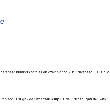
le
the database number (here as an example the VD17 database: ...DB=1.27
.
/
e replace
"sru.gbv.de"
with
"sru.k10plus.de"
,
"unapi.gbv.de"
with
"