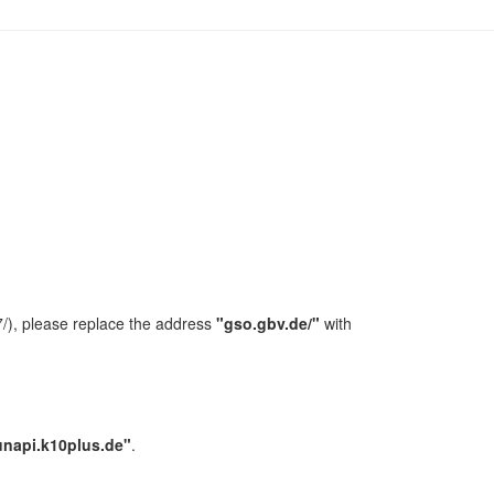
/), please replace the address
"gso.gbv.de/"
with
unapi.k10plus.de"
.