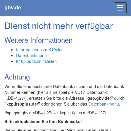
gbv.de
Toggl
navig
Dienst nicht mehr verfügbar
Weitere Informationen
Informationen zu K10plus
Datenbankmenü
K10plus Schnittstellen
Achtung
Wenn Sie eine bestimmte Datenbank suchen und die Datenbank-
Nummer kennen (hier als Beispiel die VD17-Datenbank:
...DB=1.27/), ersetzen Sie bitte die Adresse
"gso.gbv.de/"
durch
"kxp.k10plus.de/"
oder gehen Sie über das
Datenbankmenü
.
Bsp: gso.gbv.de/DB=1.27/ --> kxp.k10plus.de/DB=1.27/
Bitte aktualisieren Sie Ihre Bookmarks!
Wenn Sie eine Suchanfrage über
SRU
oder
unapi
stellen