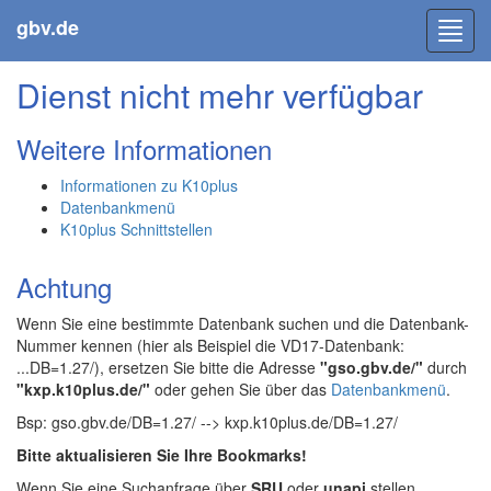
gbv.de
Toggl
navig
Dienst nicht mehr verfügbar
Weitere Informationen
Informationen zu K10plus
Datenbankmenü
K10plus Schnittstellen
Achtung
Wenn Sie eine bestimmte Datenbank suchen und die Datenbank-
Nummer kennen (hier als Beispiel die VD17-Datenbank:
...DB=1.27/), ersetzen Sie bitte die Adresse
"gso.gbv.de/"
durch
"kxp.k10plus.de/"
oder gehen Sie über das
Datenbankmenü
.
Bsp: gso.gbv.de/DB=1.27/ --> kxp.k10plus.de/DB=1.27/
Bitte aktualisieren Sie Ihre Bookmarks!
Wenn Sie eine Suchanfrage über
SRU
oder
unapi
stellen