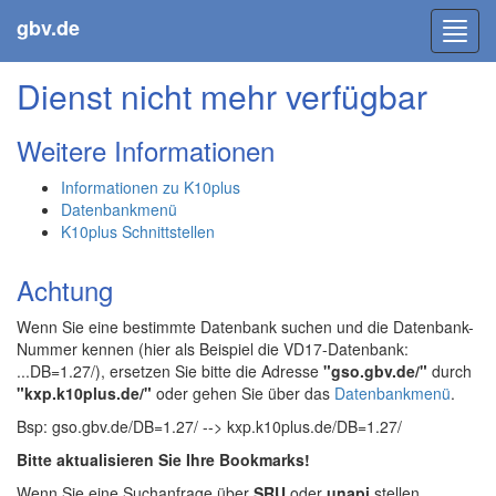
gbv.de
Toggl
navig
Dienst nicht mehr verfügbar
Weitere Informationen
Informationen zu K10plus
Datenbankmenü
K10plus Schnittstellen
Achtung
Wenn Sie eine bestimmte Datenbank suchen und die Datenbank-
Nummer kennen (hier als Beispiel die VD17-Datenbank:
...DB=1.27/), ersetzen Sie bitte die Adresse
"gso.gbv.de/"
durch
"kxp.k10plus.de/"
oder gehen Sie über das
Datenbankmenü
.
Bsp: gso.gbv.de/DB=1.27/ --> kxp.k10plus.de/DB=1.27/
Bitte aktualisieren Sie Ihre Bookmarks!
Wenn Sie eine Suchanfrage über
SRU
oder
unapi
stellen