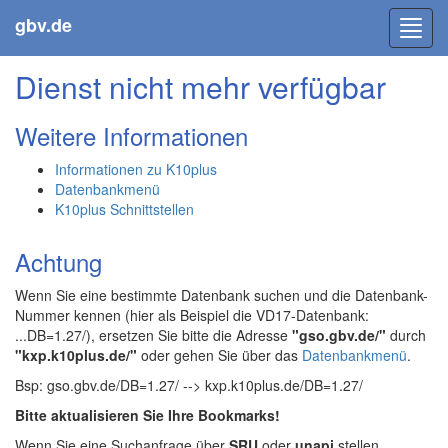
gbv.de
Toggl
navig
Dienst nicht mehr verfügbar
Weitere Informationen
Informationen zu K10plus
Datenbankmenü
K10plus Schnittstellen
Achtung
Wenn Sie eine bestimmte Datenbank suchen und die Datenbank-
Nummer kennen (hier als Beispiel die VD17-Datenbank:
...DB=1.27/), ersetzen Sie bitte die Adresse
"gso.gbv.de/"
durch
"kxp.k10plus.de/"
oder gehen Sie über das
Datenbankmenü
.
Bsp: gso.gbv.de/DB=1.27/ --> kxp.k10plus.de/DB=1.27/
Bitte aktualisieren Sie Ihre Bookmarks!
Wenn Sie eine Suchanfrage über
SRU
oder
unapi
stellen