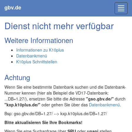
gbv.de
Toggl
navig
Dienst nicht mehr verfügbar
Weitere Informationen
Informationen zu K10plus
Datenbankmenü
K10plus Schnittstellen
Achtung
Wenn Sie eine bestimmte Datenbank suchen und die Datenbank-
Nummer kennen (hier als Beispiel die VD17-Datenbank:
...DB=1.27/), ersetzen Sie bitte die Adresse
"gso.gbv.de/"
durch
"kxp.k10plus.de/"
oder gehen Sie über das
Datenbankmenü
.
Bsp: gso.gbv.de/DB=1.27/ --> kxp.k10plus.de/DB=1.27/
Bitte aktualisieren Sie Ihre Bookmarks!
Wenn Sie eine Suchanfrage über
SRU
oder
unapi
stellen