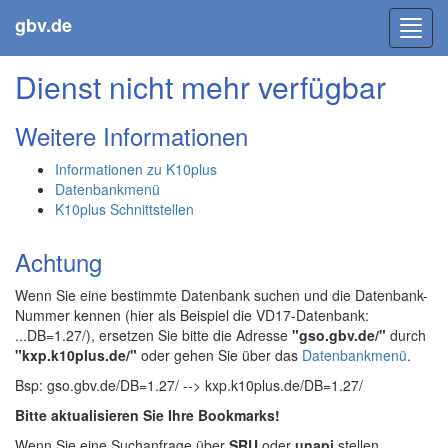
gbv.de
Toggl
navig
Dienst nicht mehr verfügbar
Weitere Informationen
Informationen zu K10plus
Datenbankmenü
K10plus Schnittstellen
Achtung
Wenn Sie eine bestimmte Datenbank suchen und die Datenbank-
Nummer kennen (hier als Beispiel die VD17-Datenbank:
...DB=1.27/), ersetzen Sie bitte die Adresse
"gso.gbv.de/"
durch
"kxp.k10plus.de/"
oder gehen Sie über das
Datenbankmenü
.
Bsp: gso.gbv.de/DB=1.27/ --> kxp.k10plus.de/DB=1.27/
Bitte aktualisieren Sie Ihre Bookmarks!
Wenn Sie eine Suchanfrage über
SRU
oder
unapi
stellen